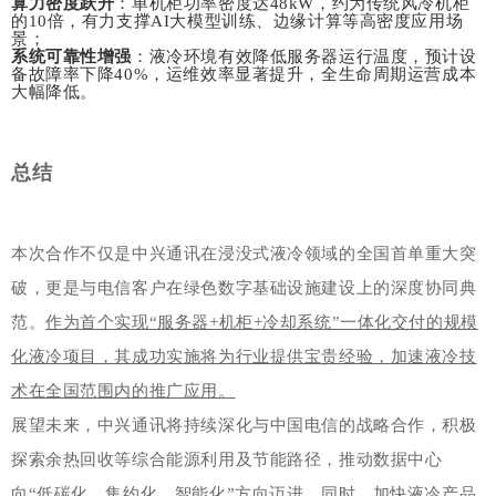
算力密度跃升
：单机柜功率密度达48kW，约为传统风冷机柜
的10倍，有力支撑AI大模型训练、边缘计算等高密度应用场
景；
系统可靠性增强
：液冷环境有效降低服务器运行温度，预计设
备故障率下降40%，运维效率显著提升，全生命周期运营成本
大幅降低。
总结
本次合作不仅是中兴通讯在浸没式液冷领域的全国首单重大突
破，更是与电信客户在绿色数字基础设施建设上的深度协同典
范。
作为首个实现“服务器+机柜+冷却系统”一体化交付的规模
化液冷项目，其成功实施将为行业提供宝贵经验，加速液冷技
术在全国范围内的推广应用。
展望未来，中兴通讯将持续深化与中国电信的战略合作，积极
探索余热回收等综合能源利用及节能路径，推动数据中心
向“低碳化、集约化、智能化”方向迈进。同时，加快液冷产品