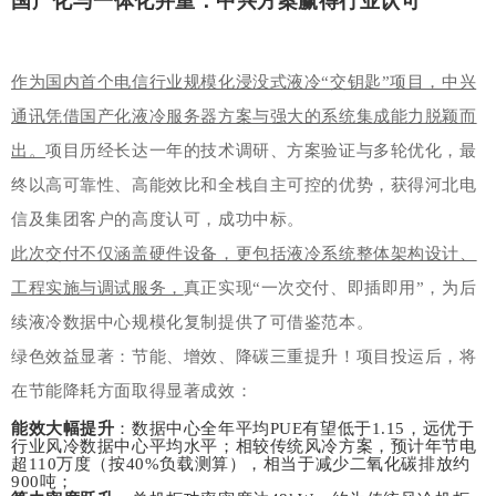
国产化与一体化并重：中兴方案赢得行业认可
作为国内首个电信行业规模化浸没式液冷“交钥匙”项目，中兴
通讯凭借国产化液冷服务器方案与强大的系统集成能力脱颖而
出。
项目历经长达一年的技术调研、方案验证与多轮优化，最
终以高可靠性、高能效比和全栈自主可控的优势，获得河北电
信及集团客户的高度认可，成功中标。
此次交付不仅涵盖硬件设备，更包括液冷系统整体架构设计、
工程实施与调试服务，
真正实现“一次交付、即插即用”，为后
续液冷数据中心规模化复制提供了可借鉴范本。
绿色效益显著：节能、增效、降碳三重提升！项目投运后，将
在节能降耗方面取得显著成效：
能效大幅提升
：数据中心全年平均PUE有望低于1.15，远优于
行业风冷数据中心平均水平；相较传统风冷方案，预计年节电
超110万度（按40%负载测算），相当于减少二氧化碳排放约
900吨；